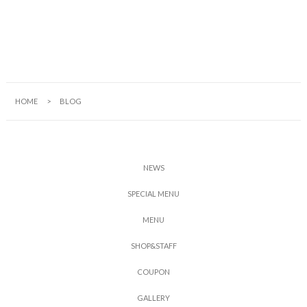
HOME
BLOG
N
E
W
S
S
P
E
C
I
A
L
M
E
N
U
M
E
N
U
S
H
O
P
&
S
T
A
F
F
C
O
U
P
O
N
G
A
L
L
E
R
Y